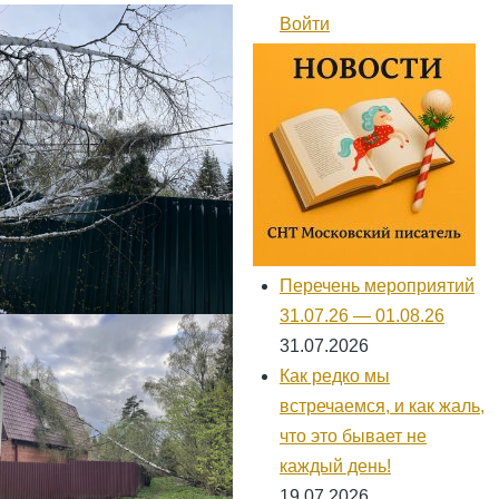
навигации
Войти
Меню
учётной
записи
пользователя
Перечень мероприятий
31.07.26 — 01.08.26
31.07.2026
Как редко мы
встречаемся, и как жаль,
что это бывает не
каждый день!
19.07.2026