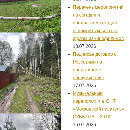
Перечень мероприятий
на сегодня и
предлагаем сегодня
вспомнить крылатые
фразы из кинофильмов
18.07.2026
Подписан договор с
Россетями на
оперативное
обслуживание
17.07.2026
Музыкальный
переполох ✦ в СНТ
«Московский писатель»
СУББОТА ⏤ 20:00
16.07.2026