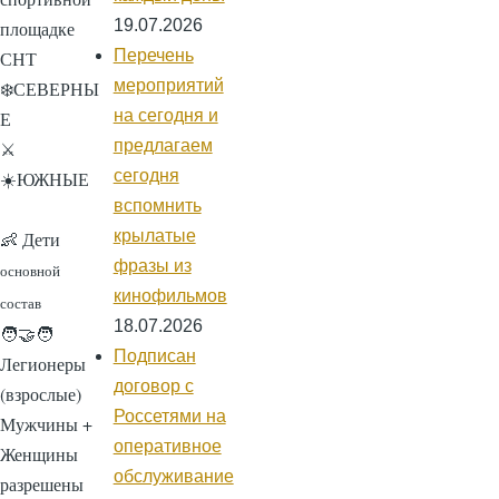
19.07.2026
площадке
Перечень
СНТ
мероприятий
❄️
СЕВЕРНЫ
на сегодня и
Е
предлагаем
⚔️
сегодня
☀️
ЮЖНЫЕ
вспомнить
крылатые
👶 Дети
фразы из
основной
кинофильмов
состав
18.07.2026
🧑‍🤝‍🧑
Подписан
Легионеры
договор с
(взрослые)
Россетями на
Мужчины +
оперативное
Женщины
обслуживание
разрешены