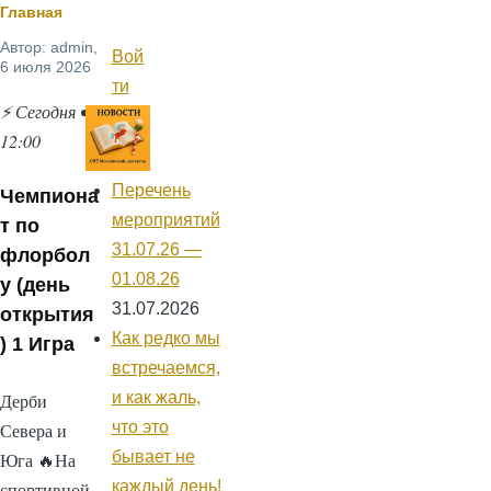
Строка
Главная
Автор:
admin
,
навигации
Вой
Меню
6 июля 2026
учётной
ти
записи
⚡ Сегодня •
пользователя
12:00
Перечень
Чемпиона
мероприятий
т по
31.07.26 —
флорбол
01.08.26
у (день
31.07.2026
открытия
Как редко мы
) 1 Игра
встречаемся,
и как жаль,
Дерби
что это
Севера и
бывает не
Юга 🔥На
каждый день!
спортивной