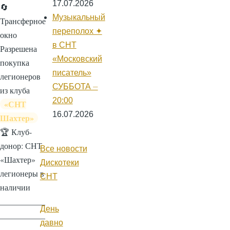
17.07.2026
🔄
Музыкальный
Трансферное
переполох ✦
окно
в СНТ
Разрешена
«Московский
покупка
писатель»
легионеров
СУББОТА ⏤
из клуба
20:00
«СНТ
16.07.2026
Шахтер»
🏆 Клуб-
донор:
СНТ
Все новости
«Шахтер»
Дискотеки
легионеры в
СНТ
наличии
___________
День
___________
давно
_______