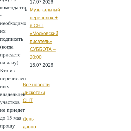
17.07.2026
коменданта
Музыкальный
-
переполох ✦
необходимо
в СНТ
их
«Московский
подписать
писатель»
(когда
СУББОТА ⏤
приедете
20:00
на дачу).
16.07.2026
Кто из
перечислен
Все новости
ных
Дискотеки
владельцев
СНТ
участков
не приедет
до 15 мая -
День
прошу
давно