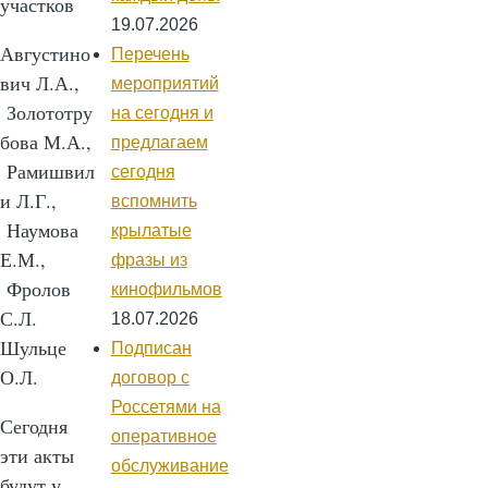
участков
19.07.2026
Августино
Перечень
вич Л.А.,
мероприятий
Золототру
на сегодня и
бова М.А.,
предлагаем
Рамишвил
сегодня
и Л.Г.,
вспомнить
Наумова
крылатые
Е.М.,
фразы из
Фролов
кинофильмов
С.Л.
18.07.2026
Шульце
Подписан
О.Л.
договор с
Россетями на
Сегодня
оперативное
эти акты
обслуживание
будут у