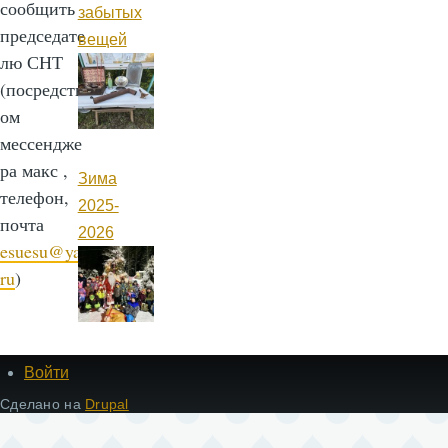
сообщить
забытых
председате
вещей
лю СНТ
(посредств
ом
мессендже
ра макс ,
Зима
телефон,
2025-
почта
2026
esuesu@ya.
ru
)
Войти
Меню
учётной
Сделано на
Drupal
записи
пользователя