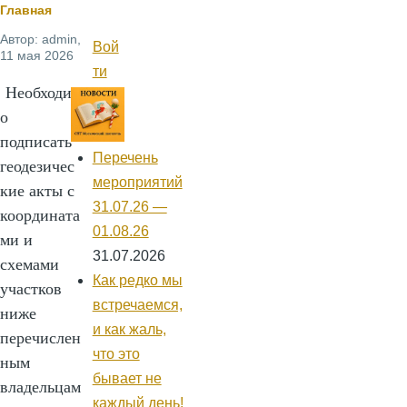
Строка
Главная
Автор:
admin
,
навигации
Вой
Меню
11 мая 2026
учётной
ти
записи
Необходим
пользователя
о
подписать
Перечень
геодезичес
мероприятий
кие акты с
31.07.26 —
координата
01.08.26
ми и
31.07.2026
схемами
Как редко мы
участков
встречаемся,
ниже
и как жаль,
перечислен
что это
ным
бывает не
владельцам
каждый день!