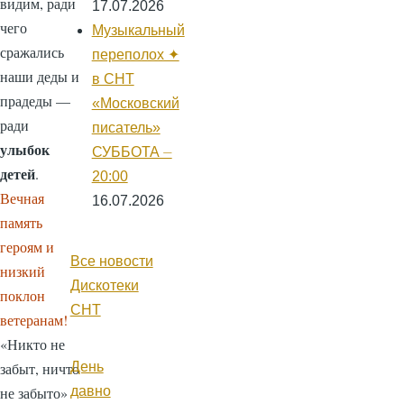
видим, ради
17.07.2026
чего
Музыкальный
сражались
переполох ✦
наши деды и
в СНТ
прадеды —
«Московский
ради
писатель»
улыбок
СУББОТА ⏤
детей
.
20:00
Вечная
16.07.2026
память
героям и
Все новости
низкий
Дискотеки
поклон
СНТ
ветеранам!
«Никто не
День
забыт, ничто
давно
не забыто»