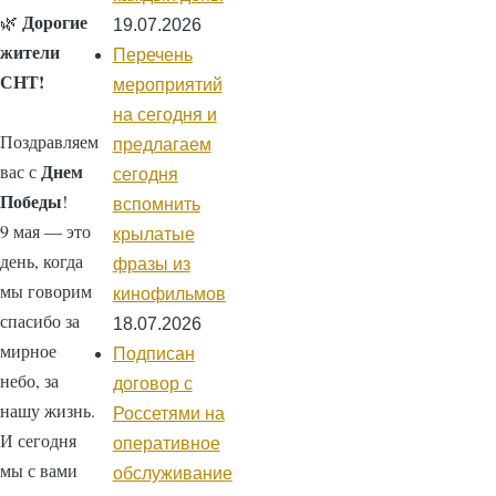
Дорогие
🌿
19.07.2026
жители
Перечень
СНТ!
мероприятий
на сегодня и
Поздравляем
предлагаем
Днем
вас с
сегодня
Победы
!
вспомнить
9 мая — это
крылатые
день, когда
фразы из
мы говорим
кинофильмов
спасибо за
18.07.2026
мирное
Подписан
небо, за
договор с
нашу жизнь.
Россетями на
И сегодня
оперативное
мы с вами
обслуживание