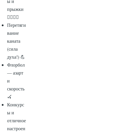
ы и
прыжки
🏃‍♂️🏃‍♀️
Перетяги
вание
каната
(сила
духа!) 💪
Флорбол
— азарт
и
скорость
🏑
Конкурс
ы и
отличное
настроен