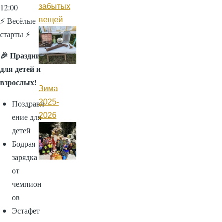
забытых
12:00
вещей
⚡ Весёлые
старты ⚡
🎉 Праздник
для детей и
взрослых!
Зима
2025-
Поздравл
2026
ение для
детей
Бодрая
зарядка
от
чемпион
ов
Эстафет