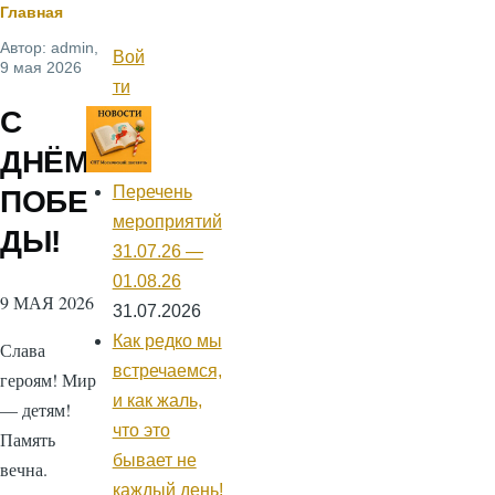
Строка
Главная
Автор:
admin
,
навигации
Вой
Меню
9 мая 2026
учётной
ти
записи
С
пользователя
ДНЁМ
Перечень
ПОБЕ
мероприятий
ДЫ!
31.07.26 —
01.08.26
9 МАЯ 2026
31.07.2026
Как редко мы
Слава
встречаемся,
героям! Мир
и как жаль,
— детям!
что это
Память
бывает не
вечна.
каждый день!