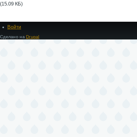
(15.09 КБ)
Войти
Меню
учётной
Сделано на
Drupal
записи
пользователя