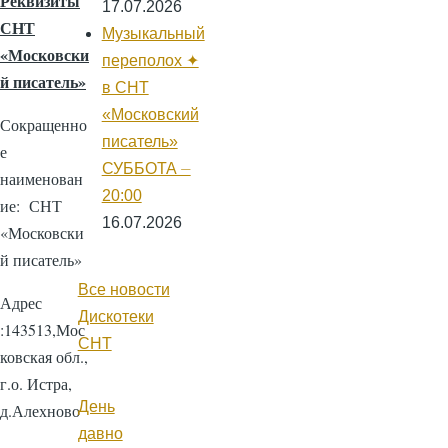
Реквизиты
17.07.2026
СНТ
Музыкальный
«Московски
переполох ✦
й писатель»
в СНТ
«Московский
Сокращенно
писатель»
е
СУББОТА ⏤
наименован
20:00
ие: СНТ
16.07.2026
«Московски
й писатель»
Все новости
Адрес
Дискотеки
:143513,Мос
СНТ
ковская обл.,
г.о. Истра,
День
д.Алехново
давно