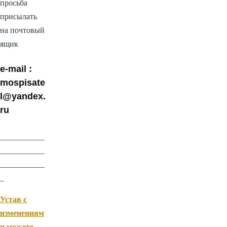
просьба
присылать
на почтовый
ящик
e-mail :
mospisate
l
@yandex.
ru
___________
___________
___________
_
Устав с
изменениям
и можете