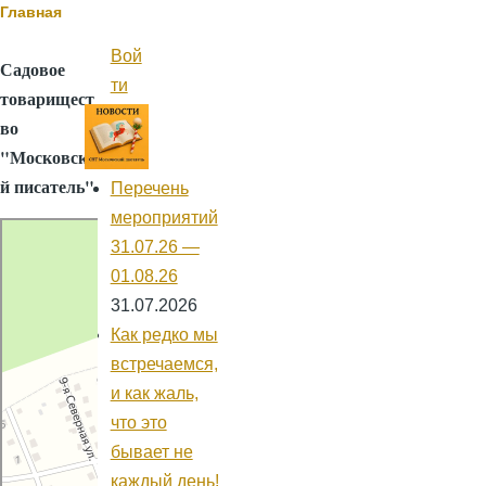
Строка
Главная
навигации
Вой
Меню
Садовое
учётной
ти
товарищест
записи
пользователя
во
"Московски
й писатель"
Перечень
мероприятий
Яндекс.Карты
31.07.26 —
Садовое
01.08.26
товарищество
31.07.2026
Московский
Как редко мы
Писатель —
встречаемся,
Яндекс.Карты
и как жаль,
что это
бывает не
каждый день!