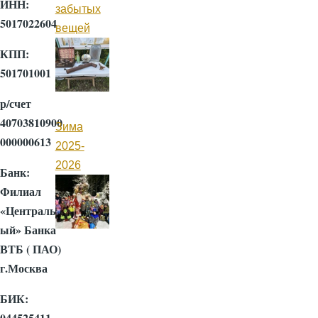
ИНН:
забытых
5017022604
вещей
КПП:
501701001
р/счет
40703810900
Зима
000000613
2025-
2026
Банк:
Филиал
«Центральн
ый» Банка
ВТБ ( ПАО)
г.Москва
БИК:
044525411