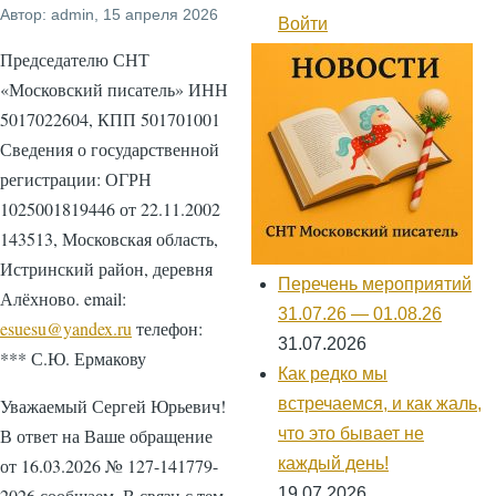
Автор:
admin
, 15 апреля 2026
навигации
Войти
Меню
учётной
Председателю СНТ
записи
«Московский писатель» ИНН
пользователя
5017022604, КПП 501701001
Сведения о государственной
регистрации: ОГРН
1025001819446 от 22.11.2002
143513, Московская область,
Истринский район, деревня
Перечень мероприятий
Алёхново. email:
31.07.26 — 01.08.26
esuesu@yandex.ru
телефон:
31.07.2026
*** С.Ю. Ермакову
Как редко мы
Уважаемый Сергей Юрьевич!
встречаемся, и как жаль,
В ответ на Ваше обращение
что это бывает не
от 16.03.2026 № 127-141779-
каждый день!
2026 сообщаем. В связи с тем,
19.07.2026